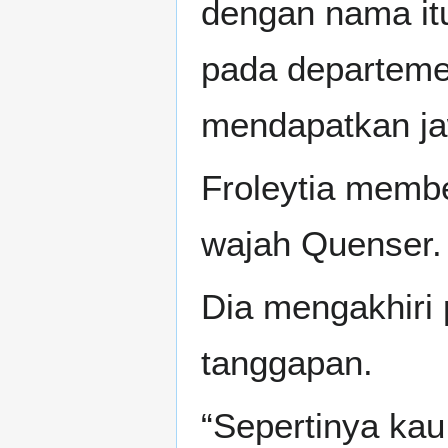
dengan nama it
pada departemen 
mendapatkan j
Froleytia memb
wajah Quenser.
Dia mengakhiri
tanggapan.
“Sepertinya ka