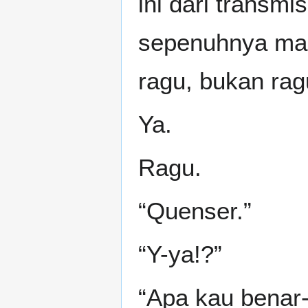
ini dari transmi
sepenuhnya mar
ragu, bukan rag
Ya.
Ragu.
“Quenser.”
“Y-ya!?”
“Apa kau benar