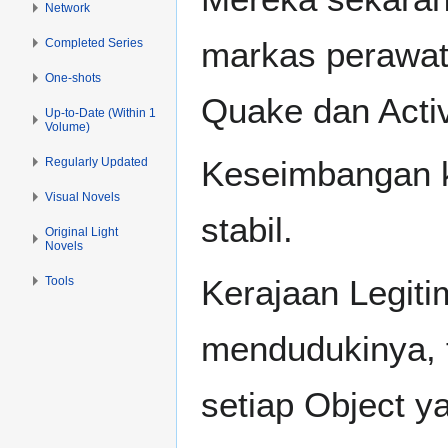
Network
markas perawat
Completed Series
One-shots
Quake dan Acti
Up-to-Date (Within 1
Volume)
Keseimbangan ke
Regularly Updated
Visual Novels
stabil.
Original Light
Novels
Kerajaan Legiti
Tools
mendudukinya, 
setiap Object y