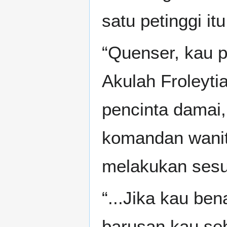
satu petinggi itu
“Quenser, kau p
Akulah Froleyti
pencinta damai,
komandan wanita
melakukan sesu
“...Jika kau be
barusan kau se