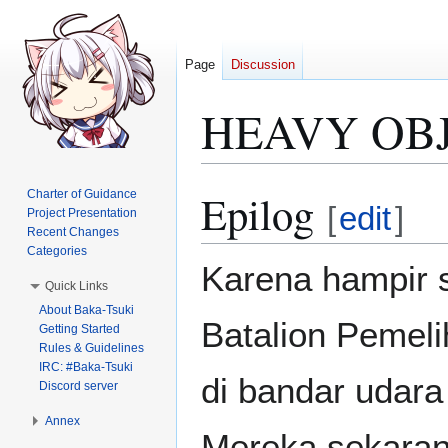
Page
Discussion
HEAVY OBJE
Epilog
Charter of Guidance
Jump
Jump
[
edit
]
Project Presentation
to
to
Recent Changes
navigation
search
Categories
Karena hampir 
Quick Links
About Baka-Tsuki
Batalion Pemeli
Getting Started
Rules & Guidelines
IRC: #Baka-Tsuki
di bandar udara 
Discord server
Annex
Mereka sekara