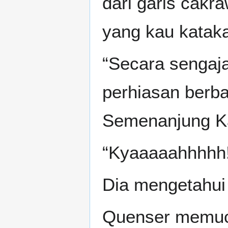
dari garis cakr
yang kau kataka
“Secara senga
perhiasan berba
Semenanjung K
“Kyaaaaahhhhh
Dia mengetahui
Quenser memuca