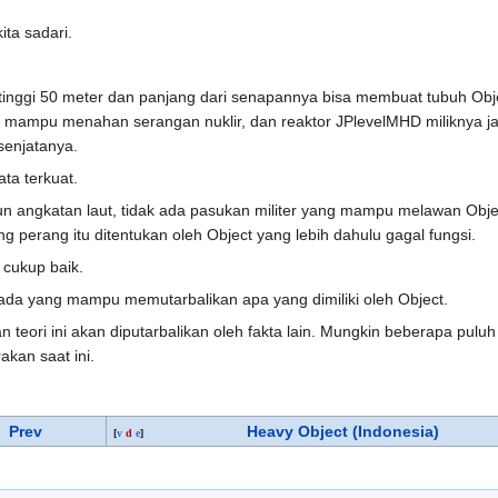
ita sadari.
inggi 50 meter dan panjang dari senapannya bisa membuat tubuh Object t
g mampu menahan serangan nuklir, dan reaktor JPlevelMHD miliknya jauh
enjatanya.
ata terkuat.
u pun angkatan laut, tidak ada pasukan militer yang mampu melawan Ob
 perang itu ditentukan oleh Object yang lebih dahulu gagal fungsi.
 cukup baik.
 ada yang mampu memutarbalikan apa yang dimiliki oleh Object.
 teori ini akan diputarbalikan oleh fakta lain. Mungkin beberapa pulu
kan saat ini.
Prev
Heavy Object (Indonesia)
[
v
d
e
]