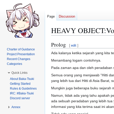
Page
Discussion
HEAVY OBJECT:Vol
Prolog
Jump
Jump
[
edit
]
to
to
Charter of Guidance
Ada kalanya ketika sejarah yang kita te
Project Presentation
navigation
search
Recent Changes
Menambang logam contohnya.
Categories
Pada zaman apa dan oleh peradaban s
Quick Links
Semua orang yang menjawab “Hitti dar
About Baka-Tsuki
yang lebih tua dari Hitti di Asia Barat
Getting Started
Mungkin juga beberapa buku sejarah m
Rules & Guidelines
IRC: #Baka-Tsuki
Namun, tidak ada yang tahu apakah pe
Discord server
ada sebuah peradaban yang lebih tua y
informasi yang kita terima saat ini aka
Annex