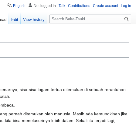
English
Not logged in
Talk
Contributions
Create account
Log in
S
ead
Edit
View history
e
a
r
c
h
enarnya, sisa-sisa logam tertua ditemukan di sebuah reruntuhan
salah.
membaca.
yang pernah ditemukan oleh manusia. Masih ada kemungkinan jika
a bisa menelusurinya lebih dalam. Sekali itu terjadi lagi,