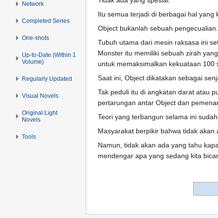
Tidak ada yang spesial.
Network
Itu semua terjadi di berbagai hal yang k
Completed Series
Object bukanlah sebuah pengecualian.
One-shots
Tubuh utama dari mesin raksasa ini set
Monster itu memiliki sebuah zirah yan
Up-to-Date (Within 1
Volume)
untuk memaksimalkan kekuataan 100 s
Saat ini, Object dikatakan sebagai senj
Regularly Updated
Tak peduli itu di angkatan darat ata
Visual Novels
pertarungan antar Object dan pemenang
Original Light
Teori yang terbangun selama ini sudah
Novels
Masyarakat berpikir bahwa tidak akan
Tools
Namun, tidak akan ada yang tahu kapan
mendengar apa yang sedang kita bicara