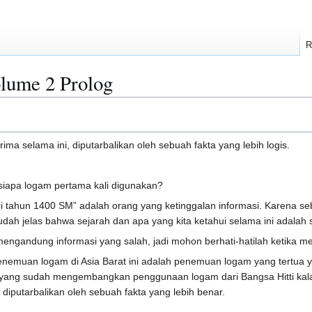
R
ume 2 Prolog
rima selama ini, diputarbalikan oleh sebuah fakta yang lebih logis.
iapa logam pertama kali digunakan?
i tahun 1400 SM” adalah orang yang ketinggalan informasi. Karena seb
, sudah jelas bahwa sejarah dan apa yang kita ketahui selama ini adalah 
engandung informasi yang salah, jadi mohon berhati-hatilah ketika 
nemuan logam di Asia Barat ini adalah penemuan logam yang tertua 
ang sudah mengembangkan penggunaan logam dari Bangsa Hitti kalau kit
n diputarbalikan oleh sebuah fakta yang lebih benar.