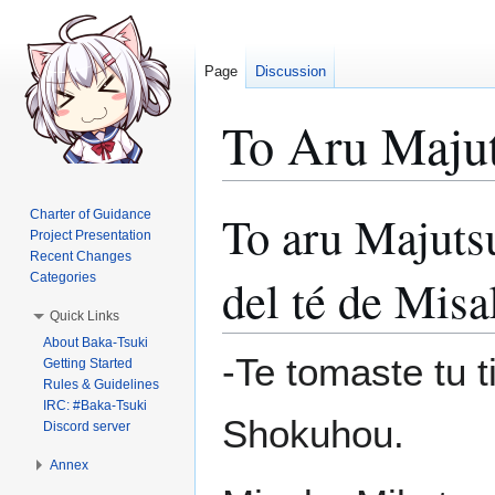
Page
Discussion
To Aru Majut
To aru Majutsu
Charter of Guidance
Jump
Jump
Project Presentation
to
to
Recent Changes
navigation
search
del té de Mis
Categories
Quick Links
About Baka-Tsuki
-Te tomaste tu t
Getting Started
Rules & Guidelines
IRC: #Baka-Tsuki
Shokuhou.
Discord server
Annex