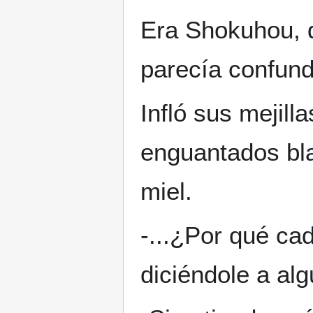
Era Shokuhou, q
parecía confund
Infló sus mejil
enguantados bla
miel.
-...¿Por qué ca
diciéndole a alg