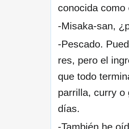
conocida como e
-Misaka-san, ¿p
-Pescado. Pued
res, pero el ing
que todo termin
parrilla, curry 
días.
-También he oíd