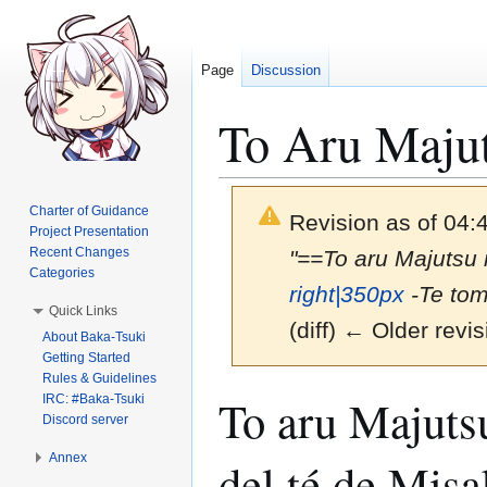
Page
Discussion
To Aru Majut
Charter of Guidance
Revision as of 04:
Project Presentation
Recent Changes
"==To aru Majutsu 
Categories
right|350px
-Te tom
Quick Links
(diff) ← Older revis
About Baka-Tsuki
Getting Started
Rules & Guidelines
Jump
Jump
To aru Majutsu
IRC: #Baka-Tsuki
to
to
Discord server
navigation
search
Annex
del té de Mis