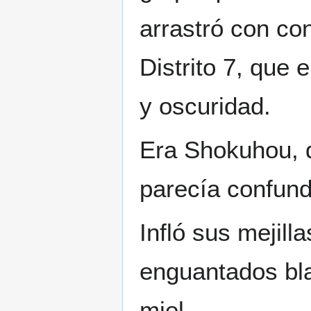
arrastró con co
Distrito 7, que
y oscuridad.
Era Shokuhou, q
parecía confund
Infló sus mejil
enguantados bla
miel.