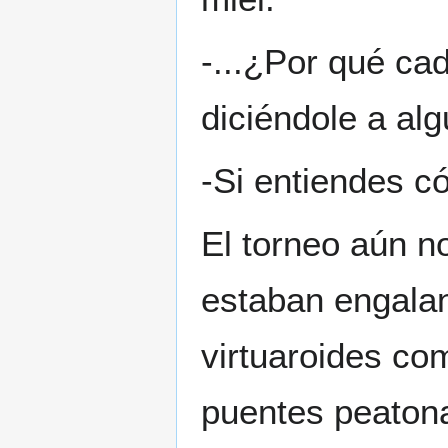
-...¿Por qué ca
diciéndole a alg
-Si entiendes c
El torneo aún n
estaban engalan
virtuaroides co
puentes peatona