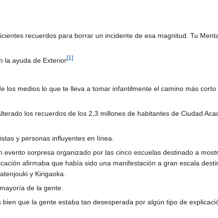
icientes recuerdos para borrar un incidente de esa magnitud. Tu Menta
.
[
1
]
n la ayuda de Exterior
de los medios lo que te lleva a tomar infantilmente el camino más corto 
terado los recuerdos de los 2,3 millones de habitantes de Ciudad Ac
stas y personas influyentes en línea.
 evento sorpresa organizado por las cinco escuelas destinado a mostr
licación afirmaba que había sido una manifestación a gran escala dest
tenjouki y Kirigaoka.
 mayoría de la gente.
ien que la gente estaba tan desesperada por algún tipo de explicación