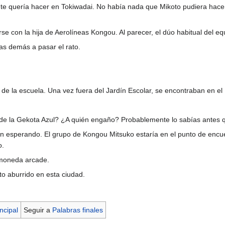
e quería hacer en Tokiwadai. No había nada que Mikoto pudiera hacer p
se con la hija de Aerolíneas Kongou. Al parecer, el dúo habitual del eq
las demás a pasar el rato.
 de la escuela. Una vez fuera del Jardín Escolar, se encontraban en el D
 de la Gekota Azul? ¿A quién engaño? Probablemente lo sabías antes 
an esperando. El grupo de Kongou Mitsuko estaría en el punto de encu
o.
 moneda arcade.
 aburrido en esta ciudad.
ncipal
Seguir a
Palabras finales