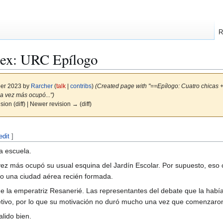
R
dex: URC Epílogo
ber 2023 by
Rarcher
(
talk
|
contribs
)
(Created page with "==Epílogo: Cuatro chicas
a vez más ocupó...")
ision (diff) | Newer revision → (diff)
edit
]
a escuela.
ez más ocupó su usual esquina del Jardín Escolar. Por supuesto, eso
 no una ciudad aérea recién formada.
 de la emperatriz Resanerié. Las representantes del debate que la habí
tivo, por lo que su motivación no duró mucho una vez que comenzaron
lido bien.