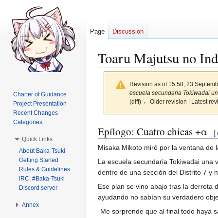
Page
Discussion
Toaru Majutsu no In
Revision as of 15:58, 23 Septem
escuela secundaria Tokiwadai un
Charter of Guidance
(diff) ← Older revision | Latest rev
Project Presentation
Recent Changes
Categories
Jump
Jump
Epílogo: Cuatro chicas +α
[
to
to
Quick Links
Misaka Mikoto miró por la ventana de l
navigation
search
About Baka-Tsuki
Getting Started
La escuela secundaria Tokiwadai una v
Rules & Guidelines
dentro de una sección del Distrito 7 y
IRC: #Baka-Tsuki
Ese plan se vino abajo tras la derrota
Discord server
ayudando no sabían su verdadero obje
Annex
-Me sorprende que al final todo haya sa