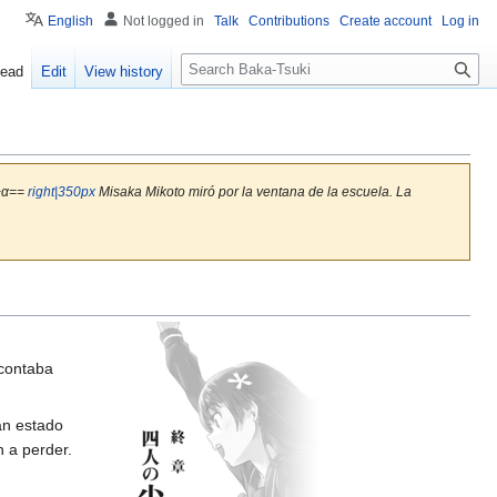
English
Not logged in
Talk
Contributions
Create account
Log in
S
ead
Edit
View history
e
a
r
c
h
 +α==
right|350px
Misaka Mikoto miró por la ventana de la escuela. La
 contaba
an estado
 a perder.