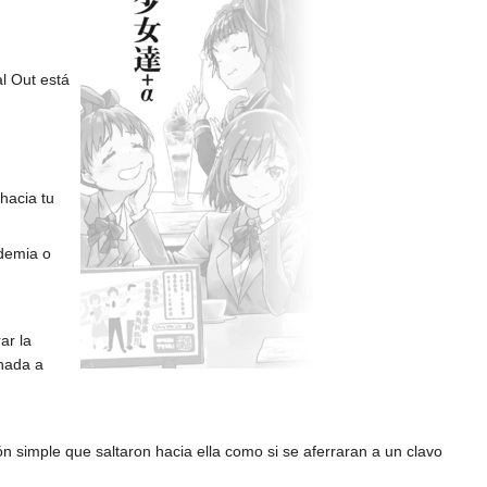
l Out está
hacia tu
ademia o
ar la
inada a
 simple que saltaron hacia ella como si se aferraran a un clavo