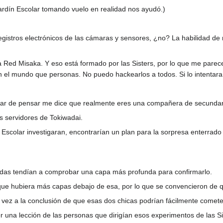
Jardín Escolar tomando vuelo en realidad nos ayudó.)
registros electrónicos de las cámaras y sensores, ¿no? La habilidad de
a Red Misaka. Y eso está formado por las Sisters, por lo que me pare
n el mundo que personas. No puedo hackearlos a todos. Si lo intentar
jar de pensar me dice que realmente eres una compañera de secundaria
s servidores de Tokiwadai.
 Escolar investigaran, encontrarían un plan para la sorpresa enterrado 
das tendían a comprobar una capa más profunda para confirmarlo.
que hubiera más capas debajo de esa, por lo que se convencieron de q
vez a la conclusión de que esas dos chicas podrían fácilmente cometer 
 una lección de las personas que dirigían esos experimentos de las Si