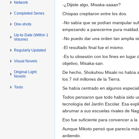
Network
-¿Dijiste algo, Misaka-saaan?
Completed Series
Chispas crepitaron entre los dos.
-No sabía que se podían manipular suf
One-shots
empezando a parecerme pura maldad
Up-to-Date (Within 1
-No puedo dar una orden tan amplia si
Volume)
-El resultado final fue el mismo.
Regularly Updated
-Es tu obsesión con los fines en lugar 
Visual Novels
objetivo, Misaka-san.
Original Light
De hecho, Shokuhou Misaki no había al
Novels
los 7 mil millones de la Tierra.
Tools
Se había centrado en algunos especiali
Todos pensaron que todo había sido un
tecnología del Jardín Escolar. Esa exp
abrumar a sus escuelas rivales de Naga
Eso fue suficiente para convencer a la
Aunque Mikoto pensó que parecía más b
ardiendo.