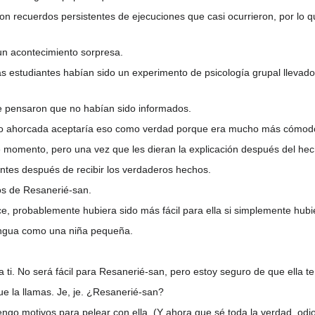
con recuerdos persistentes de ejecuciones que casi ocurrieron, por lo q
 un acontecimiento sorpresa.
as estudiantes habían sido un experimento de psicología grupal llevado
e pensaron que no habían sido informados.
sido ahorcada aceptaría eso como verdad porque era mucho más cómodo
 momento, pero una vez que les dieran la explicación después del hech
tes después de recibir los verdaderos hechos.
os de Resanerié-san.
, probablemente hubiera sido más fácil para ella si simplemente hubi
engua como una niña pequeña.
ti. No será fácil para Resanerié-san, pero estoy seguro de que ella te
e la llamas. Je, je. ¿Resanerié-san?
engo motivos para pelear con ella. (Y ahora que sé toda la verdad, odio