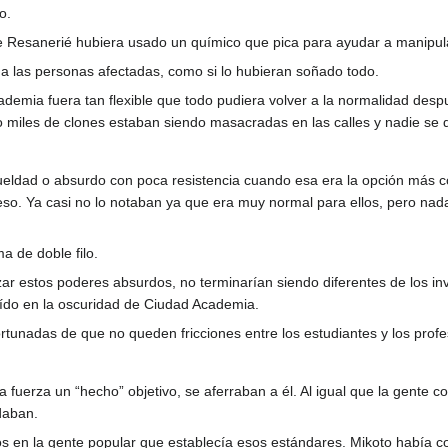
o.
 Resanerié hubiera usado un químico que pica para ayudar a manipula
 a las personas afectadas, como si lo hubieran soñado todo.
demia fuera tan flexible que todo pudiera volver a la normalidad despu
miles de clones estaban siendo masacradas en las calles y nadie se 
rueldad o absurdo con poca resistencia cuando esa era la opción más c
so. Ya casi no lo notaban ya que era muy normal para ellos, pero na
a de doble filo.
zar estos poderes absurdos, no terminarían siendo diferentes de los i
aído en la oscuridad de Ciudad Academia.
tunadas de que no queden fricciones entre los estudiantes y los profe
 fuerza un “hecho” objetivo, se aferraban a él. Al igual que la gente co
daban.
 en la gente popular que establecía esos estándares. Mikoto había c