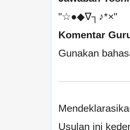
"☆●◆∇┐♪*×"
Komentar Gur
Gunakan bahasa
Mendeklarasika
Usulan ini keden