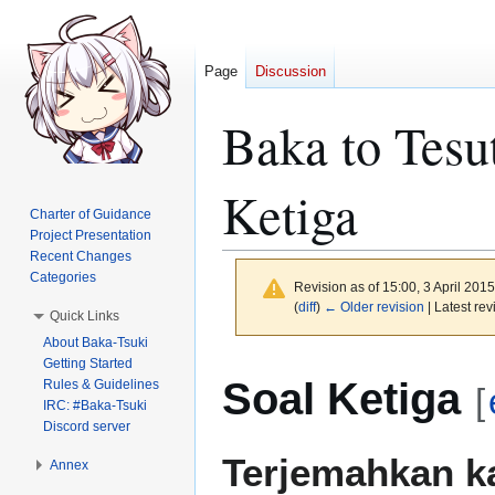
Page
Discussion
Baka to Tesu
Ketiga
Charter of Guidance
Project Presentation
Recent Changes
Categories
Revision as of 15:00, 3 April 201
(
diff
)
← Older revision
| Latest rev
Quick Links
About Baka-Tsuki
Getting Started
Jump
Jump
Soal Ketiga
Rules & Guidelines
to
to
[
IRC: #Baka-Tsuki
navigation
search
Discord server
Terjemahkan k
Annex