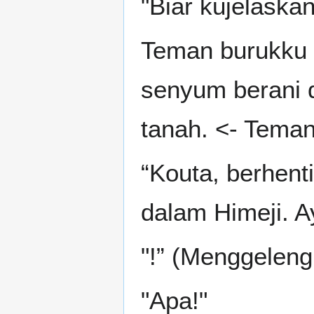
"Biar kujelaskan
Teman burukku i
senyum berani 
tanah. <- Teman
“Kouta, berhenti
dalam Himeji. Ay
"!” (Menggeleng
"Apa!"