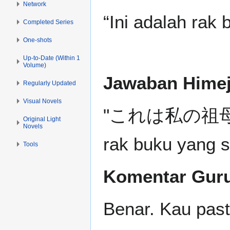
Network
“Ini adalah rak
Completed Series
One-shots
Up-to-Date (Within 1
Volume)
Jawaban Himej
Regularly Updated
Visual Novels
"これは私の祖母が
Original Light
Novels
rak buku yang 
Tools
Komentar Gur
Benar. Kau pasti