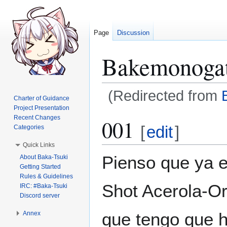
Page
Discussion
Bakemonogat
(Redirected from
Charter of Guidance
Project Presentation
Jump
Jump
Recent Changes
001
[
edit
]
Categories
to
to
navigation
search
Quick Links
Pienso que ya e
About Baka-Tsuki
Getting Started
Rules & Guidelines
Shot Acerola-Or
IRC: #Baka-Tsuki
Discord server
que tengo que h
Annex