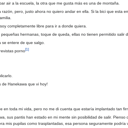
par air a la escuela, la otra que me gusta más es una de montaña.
a razón, pero, justo ahora no quiero andar en ella. Si la bici que est
amilia.
soy completamente libre para ir a donde quiera.
s pequeñas hermanas, toque de queda, ellas no tienen permitido salir 
a se entere de que salgo.
[
1
]
revistas porno
icarlo.
is de Hanekawa que vi hoy!
re en toda mi vida, pero no me di cuenta que estaría implantado tan f
 sus pantis han estado en mi mente sin posibilidad de salir. Pienso 
biera mis pupilas como trasplantadas, esa persona seguramente podría 