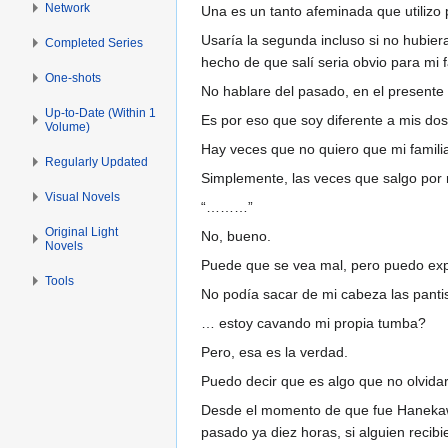
Network
Una es un tanto afeminada que utilizo 
Usaría la segunda incluso si no hubier
Completed Series
hecho de que salí seria obvio para mi f
One-shots
No hablare del pasado, en el presente 
Up-to-Date (Within 1
Es por eso que soy diferente a mis do
Volume)
Hay veces que no quiero que mi famili
Regularly Updated
Simplemente, las veces que salgo por 
Visual Novels
“………”
Original Light
No, bueno.
Novels
Puede que se vea mal, pero puedo expl
Tools
No podía sacar de mi cabeza las pant
… estoy cavando mi propia tumba?
Pero, esa es la verdad.
Puedo decir que es algo que no olvida
Desde el momento de que fue Hanekawa,
pasado ya diez horas, si alguien reci