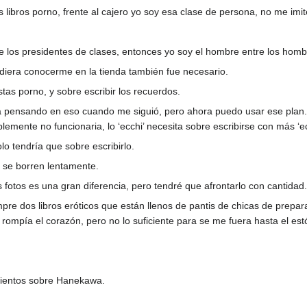
s libros porno, frente al cajero yo soy esa clase de persona, no me imi
e los presidentes de clases, entonces yo soy el hombre entre los homb
iera conocerme en la tienda también fue necesario.
tas porno, y sobre escribir los recuerdos.
 pensando en eso cuando me siguió, pero ahora puedo usar ese plan
lemente no funcionaria, lo ‘ecchi’ necesita sobre escribirse con más ‘ec
o tendría que sobre escribirlo.
s se borren lentamente.
 fotos es una gran diferencia, pero tendré que afrontarlo con cantidad.
e dos libros eróticos que están llenos de pantis de chicas de prepara
rompía el corazón, pero no lo suficiente para se me fuera hasta el es
ientos sobre Hanekawa.