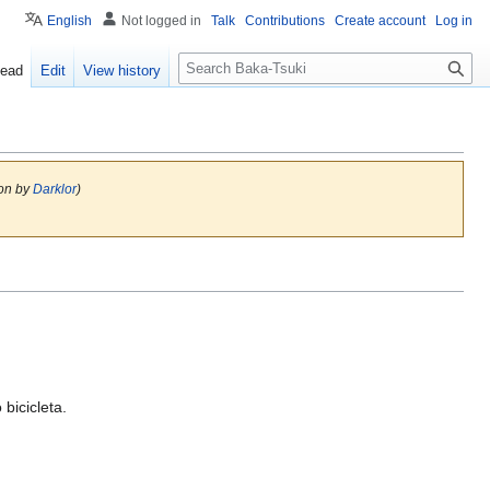
English
Not logged in
Talk
Contributions
Create account
Log in
S
ead
Edit
View history
e
a
r
c
h
sion by
Darklor
)
bicicleta.