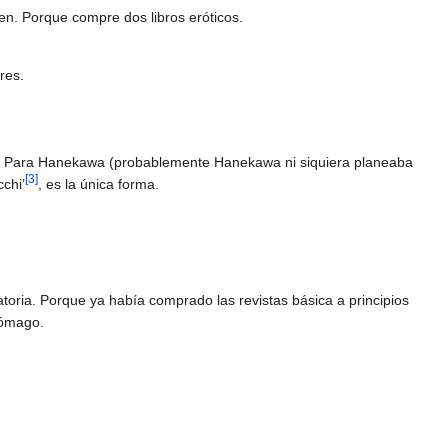
ten. Porque compre dos libros eróticos.
res.
. Para Hanekawa (probablemente Hanekawa ni siquiera planeaba
[
3
]
chi’
, es la única forma.
toria. Porque ya había comprado las revistas básica a principios
tómago.