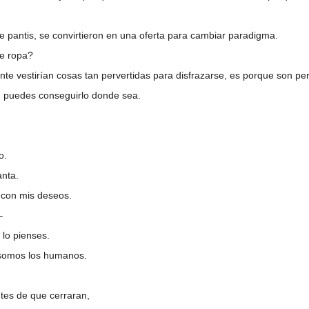
de pantis, se convirtieron en una oferta para cambiar paradigma.
de ropa?
te vestirían cosas tan pervertidas para disfrazarse, es porque son per
 puedes conseguirlo donde sea.
.
o.
anta.
o con mis deseos.
–
 lo pienses.
 somos los humanos.
ntes de que cerraran,