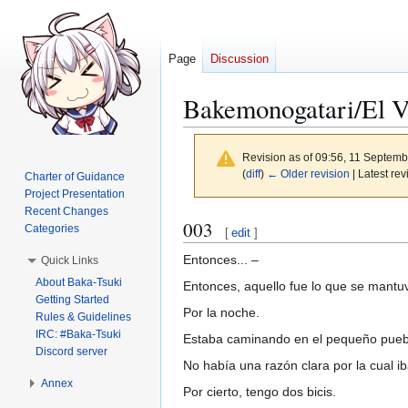
Page
Discussion
Bakemonogatari/El 
Revision as of 09:56, 11 Septem
(
diff
)
← Older revision
| Latest rev
Charter of Guidance
Project Presentation
Recent Changes
Jump
Jump
003
Categories
[
edit
]
to
to
Entonces... –
Quick Links
navigation
search
About Baka-Tsuki
Entonces, aquello fue lo que se mantu
Getting Started
Por la noche.
Rules & Guidelines
IRC: #Baka-Tsuki
Estaba caminando en el pequeño pueblo
Discord server
No había una razón clara por la cual ib
Annex
Por cierto, tengo dos bicis.