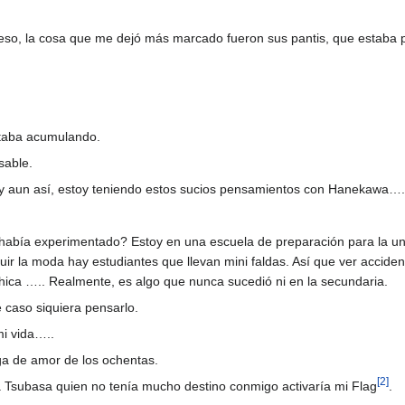
, la cosa que me dejó más marcado fueron sus pantis, que estaba p
staba acumulando.
sable.
y aun así, estoy teniendo estos sucios pensamientos con Hanekawa….
había experimentado? Estoy en una escuela de preparación para la univ
ir la moda hay estudiantes que llevan mini faldas. Así que ver accid
hica ….. Realmente, es algo que nunca sucedió ni en la secundaria.
 caso siquiera pensarlo.
mi vida…..
a de amor de los ochentas.
[
2
]
subasa quien no tenía mucho destino conmigo activaría mi Flag
.