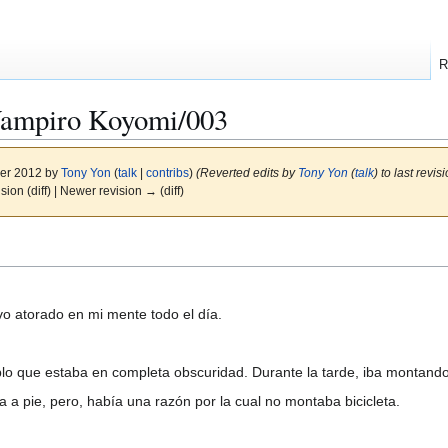
R
Vampiro Koyomi/003
ber 2012 by
Tony Yon
(
talk
|
contribs
)
(Reverted edits by
Tony Yon
(
talk
) to last revi
ision (diff) | Newer revision → (diff)
vo atorado en mi mente todo el día.
 que estaba en completa obscuridad. Durante la tarde, iba montando 
a a pie, pero, había una razón por la cual no montaba bicicleta.