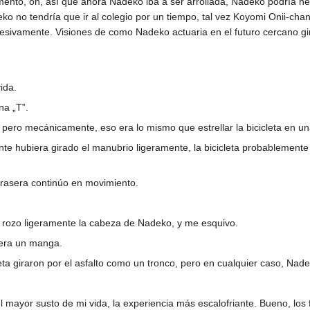
o, oh, así que ahora Nadeko iba a ser arrollada, Nadeko podría neces
o no tendría que ir al colegio por un tiempo, tal vez Koyomi Onii-chan
ucesivamente. Visiones de como Nadeko actuaria en el futuro cercano gi
ida.
na „T‟.
 pero mecánicamente, eso era lo mismo que estrellar la bicicleta en u
ente hubiera girado el manubrio ligeramente, la bicicleta probablemen
 trasera continúo en movimiento.
 no, rozo ligeramente la cabeza de Nadeko, y me esquivo.
fuera un manga.
eta giraron por el asfalto como un tronco, pero en cualquier caso, Nade
 el mayor susto de mi vida, la experiencia más escalofriante. Bueno, lo