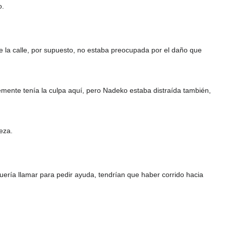
o.
e la calle, por supuesto, no estaba preocupada por el daño que
emente tenía la culpa aquí, pero Nadeko estaba distraída también,
eza.
ería llamar para pedir ayuda, tendrían que haber corrido hacia