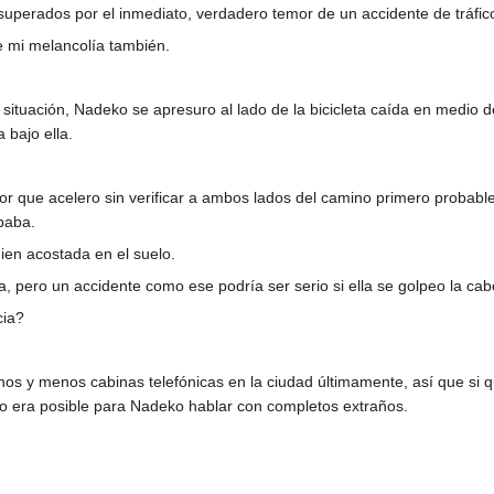
perados por el inmediato, verdadero temor de un accidente de tráfic
e mi melancolía también.
ituación, Nadeko se apresuro al lado de la bicicleta caída en medio d
a bajo ella.
tor que acelero sin verificar a ambos lados del camino primero probabl
paba.
ien acostada en el suelo.
a, pero un accidente como ese podría ser serio si ella se golpeo la cab
cia?
s y menos cabinas telefónicas en la ciudad últimamente, así que si qu
no era posible para Nadeko hablar con completos extraños.