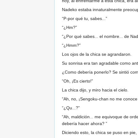
hoy, al enfrentarme a esta chica, era au
Nadeko estaba innaturalmente preocu
“P-por qué tu, sabes...”
“¿Hm?”
“¿Por qué sabes... el nombre... de Na
“¿Hmm?”
Los ojos de la chica se agrandaron.
Su sonrisa era tan agradable como ant
¿Como debería ponerlo? Se sintió como 
“Oh, ¡Es cierto!”
La chica dijo, y miro hacia el cielo.
“Ah, no, ¡Sengoku-chan no me conoce 
“¿Qu...?”
“Ah, maldición... me equivoque de orde
debería hacer ahora? ”
Diciendo esto, la chica se puso en pie,