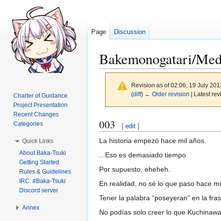
Page
Discussion
Bakemonogatari/Med
Revision as of 02:06, 19 July 20
(
diff
)
← Older revision
| Latest rev
Charter of Guidance
Project Presentation
Recent Changes
Jump
Jump
003
Categories
[
edit
]
to
to
La historia empezó hace mil años.
Quick Links
navigation
search
About Baka-Tsuki
...Eso es demasiado tiempo
Getting Started
Por supuesto, eheheh.
Rules & Guidelines
IRC: #Baka-Tsuki
En realidad, no sé lo que paso hace m
Discord server
Tener la palabra “poseyeran” en la fra
Annex
No podías solo creer lo que Kuchinawa-