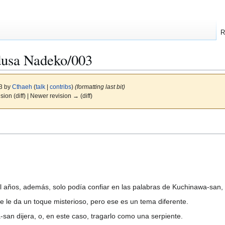
R
usa Nadeko/003
13 by
Cthaeh
(
talk
|
contribs
)
(formatting last bit)
ision (diff) | Newer revision → (diff)
il años, además, solo podía confiar en las palabras de Kuchinawa-san
se le da un toque misterioso, pero ese es un tema diferente.
san dijera, o, en este caso, tragarlo como una serpiente.