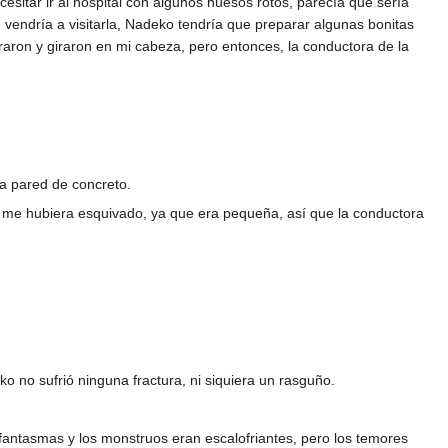
itar ir al hospital con algunos huesos rotos, parecía que sería
 vendría a visitarla, Nadeko tendría que preparar algunas bonitas
raron y giraron en mi cabeza, pero entonces, la conductora de la
na pared de concreto.
te me hubiera esquivado, ya que era pequeña, así que la conductora
ko no sufrió ninguna fractura, ni siquiera un rasguño.
s fantasmas y los monstruos eran escalofriantes, pero los temores