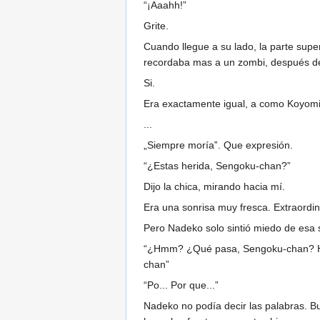
“¡Aaahh!”
Grite.
Cuando llegue a su lado, la parte supe
recordaba mas a un zombi, después de 
Si.
Era exactamente igual, a como Koyomi
...
„Siempre moría‟. Que expresión.
“¿Estas herida, Sengoku-chan?”
Dijo la chica, mirando hacia mí.
Era una sonrisa muy fresca. Extraordi
Pero Nadeko solo sintió miedo de esa 
“¿Hmm? ¿Qué pasa, Sengoku-chan? Hice
chan”
“Po... Por que...”
Nadeko no podía decir las palabras. Bu