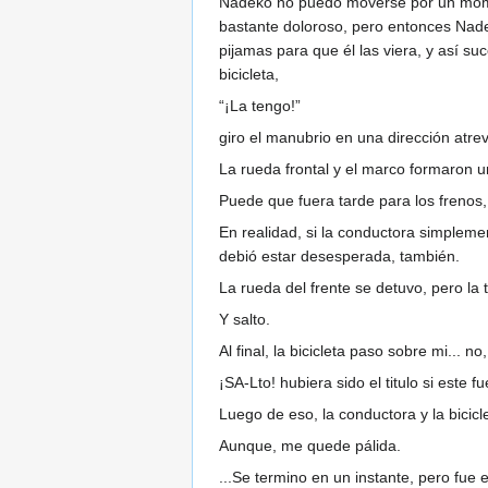
Nadeko no puedo moverse por un moment
bastante doloroso, pero entonces Nadek
pijamas para que él las viera, y así s
bicicleta,
“¡La tengo!”
giro el manubrio en una dirección atrev
La rueda frontal y el marco formaron u
Puede que fuera tarde para los frenos,
En realidad, si la conductora simplem
debió estar desesperada, también.
La rueda del frente se detuvo, pero la
Y salto.
Al final, la bicicleta paso sobre mi...
¡SA-Lto! hubiera sido el titulo si este 
Luego de eso, la conductora y la bicicl
Aunque, me quede pálida.
...Se termino en un instante, pero fue