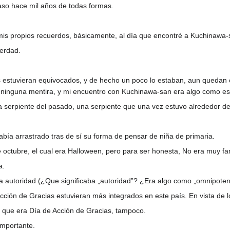
aso hace mil años de todas formas.
s propios recuerdos, básicamente, al día que encontré a Kuchinawa-
verdad.
s estuvieran equivocados, y de hecho un poco lo estaban, aun quedan
r ninguna mentira, y mi encuentro con Kuchinawa-san era algo como es
 serpiente del pasado, una serpiente que una vez estuvo alrededor d
ía arrastrado tras de sí su forma de pensar de niña de primaria.
 octubre, el cual era Halloween, pero para ser honesta, No era muy fam
a.
 autoridad (¿Que significaba „autoridad‟? ¿Era algo como „omnipoten
Acción de Gracias estuvieran más integrados en este país. En vista de 
o que era Día de Acción de Gracias, tampoco.
importante.