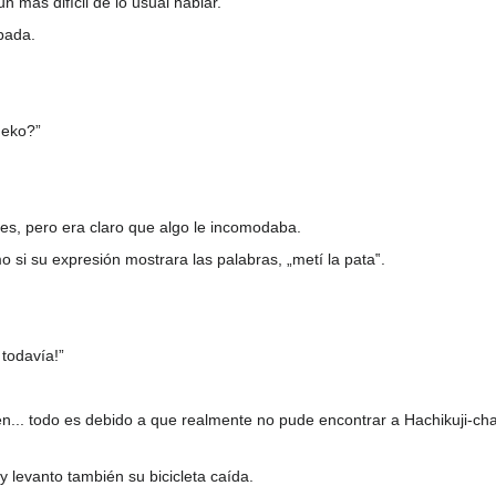
n más difícil de lo usual hablar.
pada.
deko?”
es, pero era claro que algo le incomodaba.
si su expresión mostrara las palabras, „metí la pata‟.
todavía!”
n... todo es debido a que realmente no pude encontrar a Hachikuji-cha
 y levanto también su bicicleta caída.