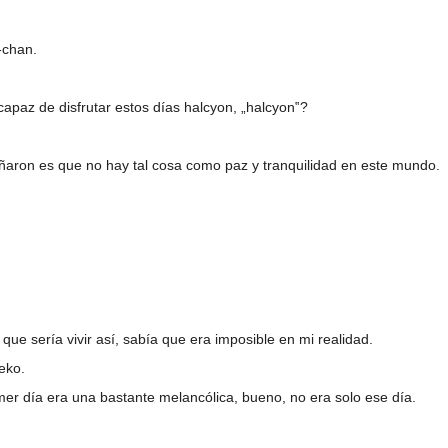
-chan.
capaz de disfrutar estos días halcyon, „halcyon‟?
eñaron es que no hay tal cosa como paz y tranquilidad en este mundo.
ue sería vivir así, sabía que era imposible en mi realidad.
eko.
er día era una bastante melancólica, bueno, no era solo ese día.