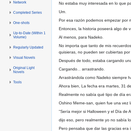
Network
No estaba muy interesada en lo que p
Um.
Completed Series
Por esa razón podemos empezar por mi
One-shots
Entonces, la historia poseerá algo de 
Up-to-Date (Within 1
Al menos, para Nadeko.
Volume)
No importa que tanto de mis recuerdo
Regularly Updated
quisieras, no pueden ser cubiertas po
Visual Novels
Después de todo, estaba cargando una
Original Light
Cargando... arrastrando.
Novels
Arrastrándola como Nadeko siempre hab
Tools
Ahora bien, La fecha era martes, 31 de
Realmente no sabía qué tipo de día er
Oshino Meme-san, quien fue una vez la
“Sería mejor si Halloween y el Día de 
dijo eso, pero realmente yo no sabía l
Pero pensaba que dar las gracias era 