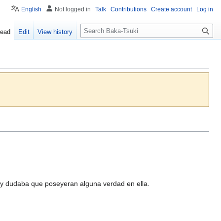
English
Not logged in
Talk
Contributions
Create account
Log in
S
ead
Edit
View history
e
a
r
c
h
, y dudaba que poseyeran alguna verdad en ella.