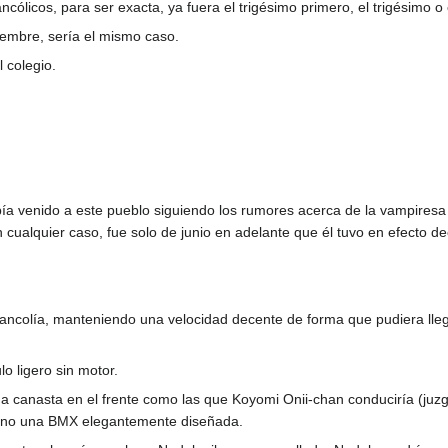
cólicos, para ser exacta, ya fuera el trigésimo primero, el trigésimo o 
iembre, sería el mismo caso.
 colegio.
había venido a este pueblo siguiendo los rumores acerca de la vampire
 cualquier caso, fue solo de junio en adelante que él tuvo en efecto d
ncolía, manteniendo una velocidad decente de forma que pudiera llega
o ligero sin motor.
na canasta en el frente como las que Koyomi Onii-chan conduciría (juz
 sino una BMX elegantemente diseñada.