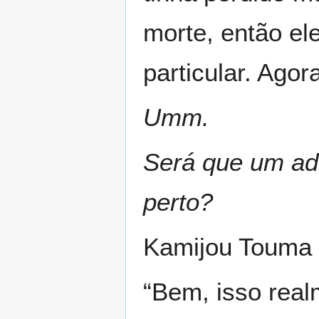
morte, então el
particular. Agor
Umm.
Será que um ado
perto?
Kamijou Touma 
“Bem, isso rea