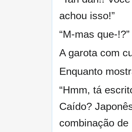
achou isso!”
“M-mas que-!?”
A garota com cu
Enquanto mostr
“Hmm, tá escrit
Caído? Japonês 
combinação de k