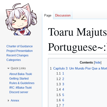
Page
Discussion
Toaru Majuts
Portuguese~
Charter of Guidance
Project Presentation
Recent Changes
Categories
Jump
Jump
Contents
to
to
Quick Links
1
Capítulo 3: Um Mundo Pior Que a Mor
navigation
search
1.1
1
About Baka-Tsuki
Getting Started
1.2
2
Rules & Guidelines
1.3
3
IRC: #Baka-Tsuki
1.4
4
Discord server
1.5
5
1.6
6
Annex
1.7
7