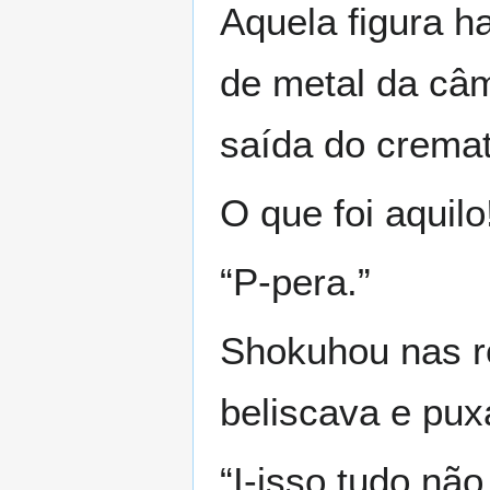
Aquela figura h
de metal da câm
saída do cremat
O que foi aquilo
“P-pera.”
Shokuhou nas r
beliscava e pux
“I-isso tudo nã