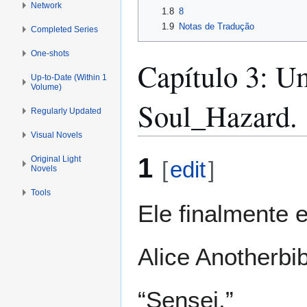
Network
1.8
8
1.9
Notas de Tradução
Completed Series
One-shots
Capítulo 3: U
Up-to-Date (Within 1
Volume)
Soul_Hazard.
Regularly Updated
Visual Novels
1
Original Light
[
edit
]
Novels
Tools
Ele finalmente 
Alice Anotherbi
“Sensei.”