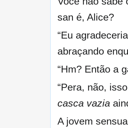
Você não sabe o
san é, Alice?
“Eu agradeceria
abraçando enqua
“Hm? Então a ga
“Pera, não, iss
casca vazia
ain
A jovem sensual