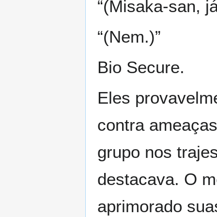
“(Misaka-san, já
“(Nem.)”
Bio Secure.
Eles provavelm
contra ameaças 
grupo nos traj
destacava. O m
aprimorado suas