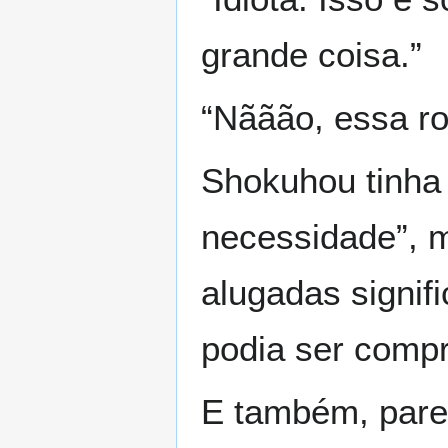
grande coisa.”
“Nããão, essa r
Shokuhou tinha
necessidade”, m
alugadas signif
podia ser comp
E também, pare