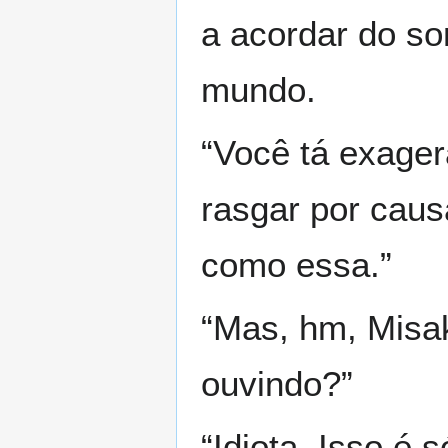
a acordar do son
mundo.
“Você tá exager
rasgar por caus
como essa.”
“Mas, hm, Misa
ouvindo?”
“Idiota. Isso é 