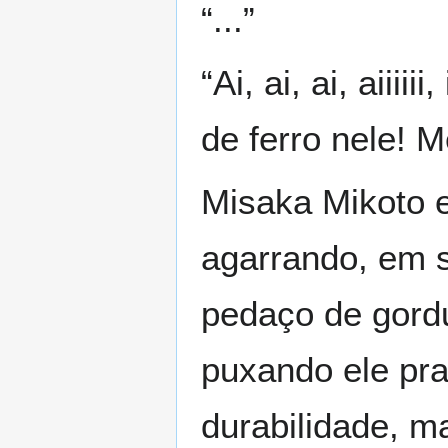
“...”
“Ai, ai, ai, aiii
de ferro nele! 
Misaka Mikoto 
agarrando, em s
pedaço de gor
puxando ele pra
durabilidade, m