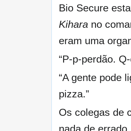
Bio Secure est
Kihara
no coman
eram uma organ
“P-p-perdão. Q
“A gente pode l
pizza.”
Os colegas de 
nada de errado