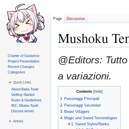
Page
Discussion
Mushoku Ten
Jump
Jump
Charter of Guidance
@Editors: Tutto
to
to
Project Presentation
Recent Changes
navigation
search
Categories
a variazioni.
Quick Links
About Baka-Tsuki
Contents
Getting Started
1
Personaggi Principali
Rules & Guidelines
2
Personaggi Secondari
IRC: #Baka-Tsuki
Discord server
3
Beast Villagers
4
Magic and Sword Terminologies
Annex
4.1
Sword Styles/Ranks