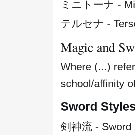
ミニトーナ - Min
テルセナ - Ters
Magic and Sw
Where (...) refe
school/affinity 
Sword Style
剣神流 - Sword G