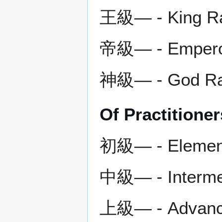
王級― - King Ran
帝級― - Emperor
神級― - God Ran
Of Practitioner
初級― - Elementa
中級― - Intermed
上級― - Advance