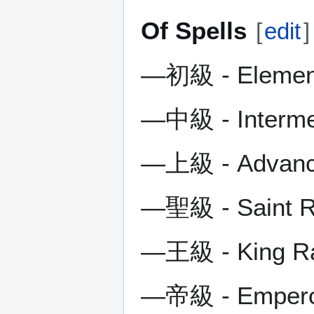
Of Spells
[
edit
]
―初級 - Elementa
―中級 - Intermed
―上級 - Advance
―聖級 - Saint Ra
―王級 - King Ran
―帝級 - Emperor