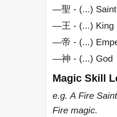
―聖 - (...) Saint
―王 - (...) King
―帝 - (...) Emp
―神 - (...) God
Magic Skill L
e.g. A Fire Sai
Fire magic.