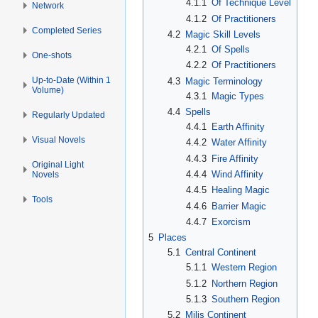
4.1.1
Of Technique Level
Network
4.1.2
Of Practitioners
Completed Series
4.2
Magic Skill Levels
4.2.1
Of Spells
One-shots
4.2.2
Of Practitioners
Up-to-Date (Within 1
4.3
Magic Terminology
Volume)
4.3.1
Magic Types
4.4
Spells
Regularly Updated
4.4.1
Earth Affinity
Visual Novels
4.4.2
Water Affinity
4.4.3
Fire Affinity
Original Light
4.4.4
Wind Affinity
Novels
4.4.5
Healing Magic
Tools
4.4.6
Barrier Magic
4.4.7
Exorcism
5
Places
5.1
Central Continent
5.1.1
Western Region
5.1.2
Northern Region
5.1.3
Southern Region
5.2
Milis Continent