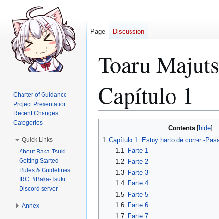
Page
Discussion
Toaru Majut
Capítulo 1
Charter of Guidance
Project Presentation
Recent Changes
Categories
Jump
Jump
Contents
to
to
Quick Links
1
Capítulo 1: Estoy harto de correr -Pa
navigation
search
1.1
Parte 1
About Baka-Tsuki
Getting Started
1.2
Parte 2
Rules & Guidelines
1.3
Parte 3
IRC: #Baka-Tsuki
1.4
Parte 4
Discord server
1.5
Parte 5
1.6
Parte 6
Annex
1.7
Parte 7