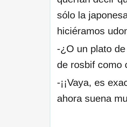
sólo la japones
hiciéramos udon
-¿O un plato de
de rosbif como
-¡¡Vaya, es exa
ahora suena mu