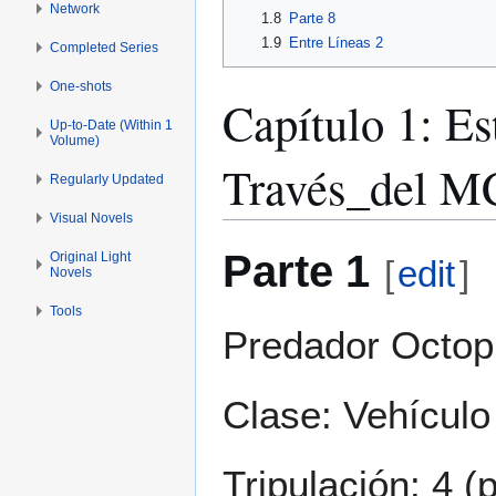
Network
1.8
Parte 8
1.9
Entre Líneas 2
Completed Series
One-shots
Capítulo 1: Es
Up-to-Date (Within 1
Volume)
Través_del M
Regularly Updated
Visual Novels
Parte 1
Original Light
[
edit
]
Novels
Tools
Predador Octo
Clase: Vehículo
Tripulación: 4 