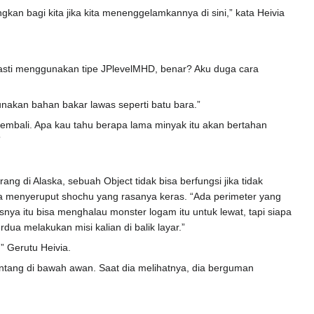
kan bagi kita jika kita menenggelamkannya di sini,” kata Heivia
pasti menggunakan tipe JPlevelMHD, benar? Aku duga cara
gunakan bahan bakar lawas seperti batu bara.”
 kembali. Apa kau tahu berapa lama minyak itu akan bertahan
”
g di Alaska, sebuah Object tidak bisa berfungsi jika tidak
ia menyeruput shochu yang rasanya keras. “Ada perimeter yang
rusnya itu bisa menghalau monster logam itu untuk lewat, tapi siapa
rdua melakukan misi kalian di balik layar.”
” Gerutu Heivia.
entang di bawah awan. Saat dia melihatnya, dia berguman