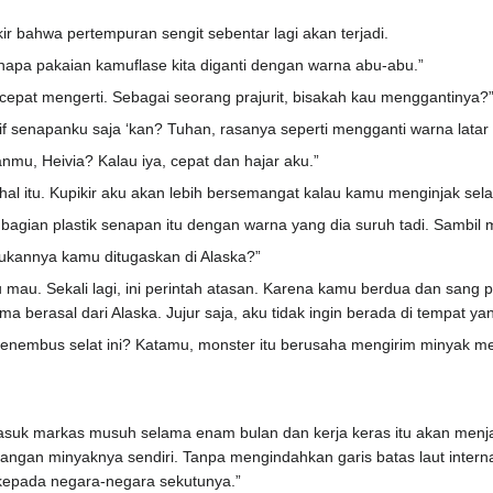
ir bahwa pertempuran sengit sebentar lagi akan terjadi.
kenapa pakaian kamuflase kita diganti dengan warna abu-abu.”
 ini cepat mengerti. Sebagai seorang prajurit, bisakah kau menggantinya?
if senapanku saja ‘kan? Tuhan, rasanya seperti mengganti warna latar
nmu, Heivia? Kalau iya, cepat dan hajar aku.”
al itu. Kupikir aku akan lebih bersemangat kalau kamu menginjak sel
bagian plastik senapan itu dengan warna yang dia suruh tadi. Sambil 
Bukannya kamu ditugaskan di Alaska?”
 mau. Sekali lagi, ini perintah atasan. Karena kamu berdua dan sang put
 berasal dari Alaska. Jujur saja, aku tidak ingin berada di tempat ya
ni menembus selat ini? Katamu, monster itu berusaha mengirim minyak
uk markas musuh selama enam bulan dan kerja keras itu akan menjadi 
angan minyaknya sendiri. Tanpa mengindahkan garis batas laut internasi
epada negara-negara sekutunya.”