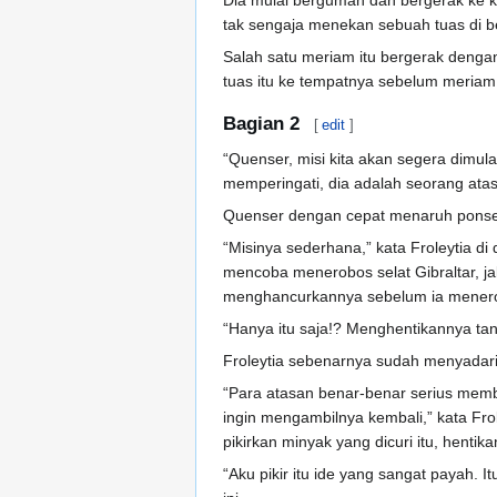
Dia mulai berguman dan bergerak ke ka
tak sengaja menekan sebuah tuas di b
Salah satu meriam itu bergerak dengan
tuas itu ke tempatnya sebelum meria
Bagian 2
[
edit
]
“Quenser, misi kita akan segera dimula
memperingati, dia adalah seorang ata
Quenser dengan cepat menaruh ponsel
“Misinya sederhana,” kata Froleytia 
mencoba menerobos selat Gibraltar, ja
menghancurkannya sebelum ia menerobos
“Hanya itu saja!? Menghentikannya ta
Froleytia sebenarnya sudah menyadari
“Para atasan benar-benar serius memb
ingin mengambilnya kembali,” kata Frol
pikirkan minyak yang dicuri itu, hentik
“Aku pikir itu ide yang sangat payah. I