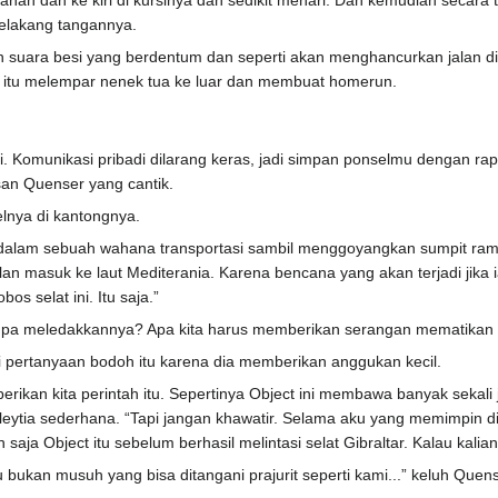
nan dan ke kiri di kursinya dan sedikit menari. Dan kemudian secara
elakang tangannya.
 suara besi yang berdentum dan seperti akan menghancurkan jalan di 
m itu melempar nenek tua ke luar dan membuat homerun.
i. Komunikasi pribadi dilarang keras, jadi simpan ponselmu dengan rapi 
san Quenser yang cantik.
nya di kantongnya.
di dalam sebuah wahana transportasi sambil menggoyangkan sumpit ra
lan masuk ke laut Mediterania. Karena bencana yang akan terjadi jika
 selat ini. Itu saja.”
npa meledakkannya? Apa kita harus memberikan serangan mematikan t
 pertanyaan bodoh itu karena dia memberikan anggukan kecil.
erikan kita perintah itu. Sepertinya Object ini membawa banyak seka
eytia sederhana. “Tapi jangan khawatir. Selama aku yang memimpin di s
an saja Object itu sebelum berhasil melintasi selat Gibraltar. Kalau kal
tu bukan musuh yang bisa ditangani prajurit seperti kami...” keluh Quen