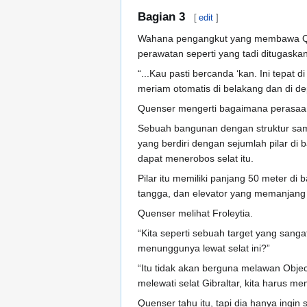
Bagian 3
[
edit
]
Wahana pengangkut yang membawa Quens
perawatan seperti yang tadi ditugask
“...Kau pasti bercanda ‘kan. Ini tepa
meriam otomatis di belakang dan di d
Quenser mengerti bagaimana perasaan
Sebuah bangunan dengan struktur sama 
yang berdiri dengan sejumlah pilar d
dapat menerobos selat itu.
Pilar itu memiliki panjang 50 meter di
tangga, dan elevator yang memanjang d
Quenser melihat Froleytia.
“Kita seperti sebuah target yang sang
menunggunya lewat selat ini?”
“Itu tidak akan berguna melawan Obj
melewati selat Gibraltar, kita harus 
Quenser tahu itu, tapi dia hanya ingin 