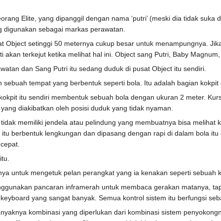
rang Elite, yang dipanggil dengan nama ‘putri’ (meski dia tidak suka d
g digunakan sebagai markas perawatan.
at Object setinggi 50 meternya cukup besar untuk menampungnya. Jika
 akan terkejut ketika melihat hal ini. Object sang Putri, Baby Magnum
perawatan dan Sang Putri itu sedang duduk di pusat Object itu sendiri.
 sebuah tempat yang berbentuk seperti bola. Itu adalah bagian kokpit 
kokpit itu sendiri membentuk sebuah bola dengan ukuran 2 meter. Kur
yang diakibatkan oleh posisi duduk yang tidak nyaman.
 tidak memiliki jendela atau pelindung yang membuatnya bisa melihat k
tu berbentuk lengkungan dan dipasang dengan rapi di dalam bola itu d
cepat.
tu.
nya untuk mengetuk pelan perangkat yang ia kenakan seperti sebuah k
nggunakan pancaran inframerah untuk membaca gerakan matanya, tapi
keyboard yang sangat banyak. Semua kontrol sistem itu berfungsi seb
anyaknya kombinasi yang diperlukan dari kombinasi sistem penyoko