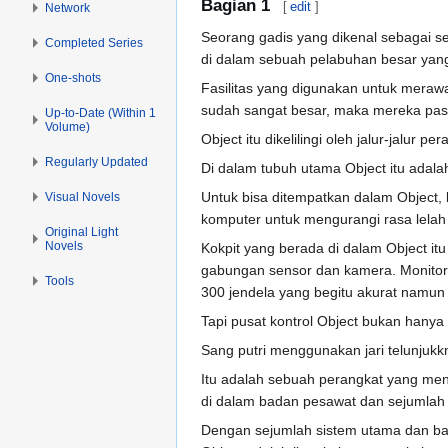
Bagian 1
[
edit
]
Network
Seorang gadis yang dikenal sebagai seo
Completed Series
di dalam sebuah pelabuhan besar yan
One-shots
Fasilitas yang digunakan untuk meraw
sudah sangat besar, maka mereka pasti
Up-to-Date (Within 1
Volume)
Object itu dikelilingi oleh jalur-jalur 
Regularly Updated
Di dalam tubuh utama Object itu adalah
Untuk bisa ditempatkan dalam Object, 
Visual Novels
komputer untuk mengurangi rasa lelah 
Original Light
Novels
Kokpit yang berada di dalam Object itu
gabungan sensor dan kamera. Monitor i
Tools
300 jendela yang begitu akurat namun 
Tapi pusat kontrol Object bukan hanya i
Sang putri menggunakan jari telunjukk
Itu adalah sebuah perangkat yang me
di dalam badan pesawat dan sejumlah 
Dengan sejumlah sistem utama dan b