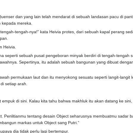
er dan yang lain telah mendarat di sebuah landasan pacu di pantai 
an kepada mereka.
t di tengah-tengah-nya!” kata Heivia protes, dari sebuah kapal perang
epan.
 Heivia.
seperti sebuah pusat pengeboran minyak berdiri di tengah-tengah sela
i bawahnya. Sepertinya, itu adalah sebuah bangunan yang dibuat den
 bawah permukaan laut dan itu menyokong sesuatu seperti langit-langit
i setiap arah.
at empuk di sini. Kalau kita tahu bahwa makhluk itu akan datang ke si
ect. Penlitianmu tentang desain Object seharusnya membuatmu sadar
membangun markas untuk Object sang Putri.”
supaya dia tidak perlu lagi bertempur.