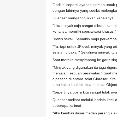
“Jadi ini seperti layanan kiriman unt
dengan bibirnya yang sedikit melengku
Quenser menganggukkan kepalanya.
“Jika minyak saja sangat dibutuhkan 
kerjanya memiliki spesialisasi khusus.”
“Ironis sekali. Semakin maju perkemban
“Ya, tapi untuk JPlevel, minyak yang 
setelah dibakar? Sekalinya minyak itu 
Saat mereka menyimpang ke garis sing
“Minyak yang digunakan itu juga diguna
menjalani sebuah perawatan.” Saat me
dipasang di antara selat Gibraltar. Kit
tahu kalau itu tidak bisa melukai Objec
“Sepertinya posisi kita sangat tidak n
Quenser melihat melalui jendela kecil
beberapa kalimat.
“Aku kembali dasar medan perang sial