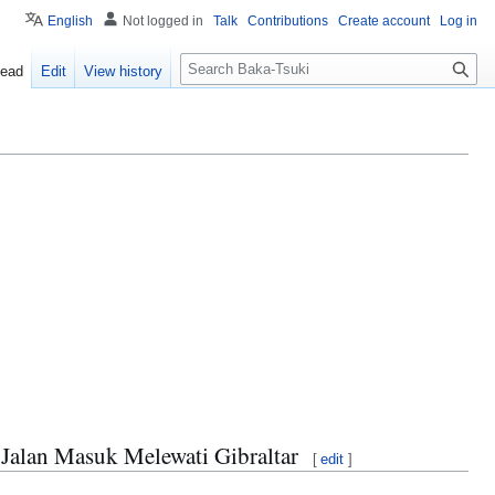
English
Not logged in
Talk
Contributions
Create account
Log in
S
ead
Edit
View history
e
a
r
c
h
Jalan Masuk Melewati Gibraltar
[
edit
]