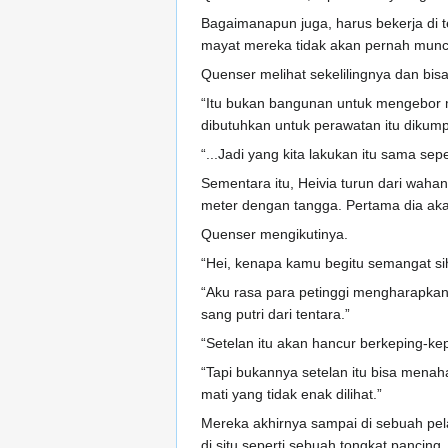
Bagaimanapun juga, harus bekerja di 
mayat mereka tidak akan pernah muncu
Quenser melihat sekelilingnya dan bisa
“Itu bukan bangunan untuk mengebor m
dibutuhkan untuk perawatan itu dikump
“...Jadi yang kita lakukan itu sama s
Sementara itu, Heivia turun dari wahan
meter dengan tangga. Pertama dia akan
Quenser mengikutinya.
“Hei, kenapa kamu begitu semangat si
“Aku rasa para petinggi mengharapkan
sang putri dari tentara.”
“Setelan itu akan hancur berkeping-ke
“Tapi bukannya setelan itu bisa menah
mati yang tidak enak dilihat.”
Mereka akhirnya sampai di sebuah pela
di situ seperti sebuah tongkat pancin