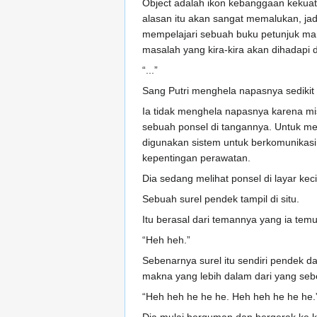
Object adalah ikon kebanggaan kekuata
alasan itu akan sangat memalukan, jadi
mempelajari sebuah buku petunjuk manu
masalah yang kira-kira akan dihadapi d
“...”
Sang Putri menghela napasnya sedikit 
Ia tidak menghela napasnya karena m
sebuah ponsel di tangannya. Untuk me
digunakan sistem untuk berkomunikasi 
kepentingan perawatan.
Dia sedang melihat ponsel di layar keci
Sebuah surel pendek tampil di situ.
Itu berasal dari temannya yang ia tem
“Heh heh.”
Sebenarnya surel itu sendiri pendek da
makna yang lebih dalam dari yang seb
“Heh heh he he he. Heh heh he he he.