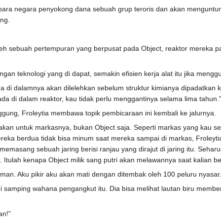
uk para negara penyokong dana sebuah grup teroris dan akan menguntung
ng.
oleh sebuah pertempuran yang berpusat pada Object, reaktor mereka 
gan teknologi yang di dapat, semakin efisien kerja alat itu jika meng
ada di dalamnya akan dilelehkan sebelum struktur kimianya dipadatkan
ada di dalam reaktor, kau tidak perlu menggantinya selama lima tahun.
gung, Froleytia membawa topik pembicaraan ini kembali ke jalurnya.
kan untuk markasnya, bukan Object saja. Seperti markas yang kau seran
reka berdua tidak bisa minum saat mereka sampai di markas, Froleyt
a memasang sebuah jaring berisi ranjau yang dirajut di jaring itu. Seha
t. Itulah kenapa Object milik sang putri akan melawannya saat kalian be
yaman. Aku pikir aku akan mati dengan ditembak oleh 100 peluru nyasar.
 di samping wahana pengangkut itu. Dia bisa melihat lautan biru memb
an!”