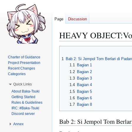
Page
Discussion
HEAVY OBJECT:Volu
Jump
Jump
to
to
Charter of Guidance
1
Bab 2: Si Jempol Tom Berlari di Pada
navigation
search
Project Presentation
1.1
Bagian 1
Recent Changes
1.2
Bagian 2
Categories
1.3
Bagian 3
Quick Links
1.4
Bagian 4
About Baka-Tsuki
1.5
Bagian 5
Getting Started
1.6
Bagian 6
Rules & Guidelines
1.7
Bagian 8
IRC: #Baka-Tsuki
Discord server
Bab 2: Si Jempol Tom Berla
Annex