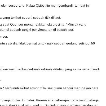
oleh seseorang. Kalau Object itu membombardir tempat ini,
g terlihat seperti sebuah titik di laut.
tia saat Quenser menampakkan ekspresi itu. “Minyak yang
mpan di sebuah tangki penyimpanan di bawah laut.
enser.
ntu saja dia tidak berniat untuk naik sebuah gedung setinggi 50
bahkan memberikan sebuah sebuah setelan yang sama seperti milik
”
an? Terbunuh akibat armor milik sekutumu sendiri merupakan cara
dan panjangnya 30 meter. Karena ada beberapa crane yang bekerja
 kargo dari kapal pengangkut. Di dinding yang berlawanan dengan