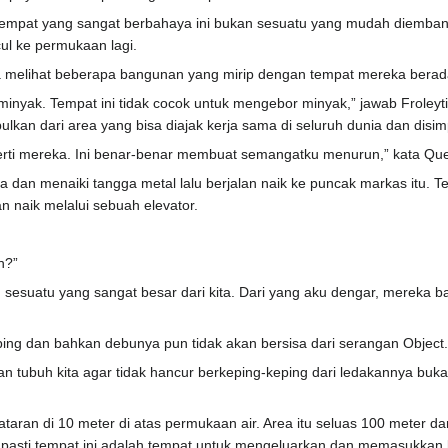
tempat yang sangat berbahaya ini bukan sesuatu yang mudah diemban 
l ke permukaan lagi.
 melihat beberapa bangunan yang mirip dengan tempat mereka berada yan
inyak. Tempat ini tidak cocok untuk mengebor minyak,” jawab Froley
ulkan dari area yang bisa diajak kerja sama di seluruh dunia dan disi
eperti mereka. Ini benar-benar membuat semangatku menurun,” kata Qu
a dan menaiki tangga metal lalu berjalan naik ke puncak markas itu. Te
 naik melalui sebuah elevator.
h?”
 sesuatu yang sangat besar dari kita. Dari yang aku dengar, mereka 
ping dan bahkan debunya pun tidak akan bersisa dari serangan Object.
an tubuh kita agar tidak hancur berkeping-keping dari ledakannya buk
taran di 10 meter di atas permukaan air. Area itu seluas 100 meter 
g, pasti tempat ini adalah tempat untuk mengeluarkan dan memasukkan