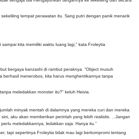
 tidak sengaja dia mengayunkan tangannya ke sekeliling dan secara
sekeliling tempat perawatan itu. Sang putri dengan panik menarik
sampai kita memiliki waktu luang lagi,” kata Froleytia
mbut bergaya kanzashi di rambut peraknya. “Object musuh
 ia berhasil menerobos, kita harus menghentikannya tanpa
anpa meledakkan monster itu?” keluh Heivia.
li jumlah minyak mentah di dalamnya yang mereka curi dan mereka
ini, aku akan memberikan perintah yang lebih realistis. ...Jangan
ian perlu meledakkannya, ledakkan saja. Hanya itu.”
ser, tapi sepertinya Froleytia tidak mau lagi berkompromi tentang