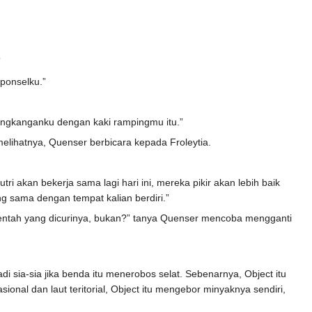
”
 ponselku.”
angkanganku dengan kaki rampingmu itu.”
melihatnya, Quenser berbicara kepada Froleytia.
ri akan bekerja sama lagi hari ini, mereka pikir akan lebih baik
ng sama dengan tempat kalian berdiri.”
 mentah yang dicurinya, bukan?” tanya Quenser mencoba mengganti
sia-sia jika benda itu menerobos selat. Sebenarnya, Object itu
onal dan laut teritorial, Object itu mengebor minyaknya sendiri,