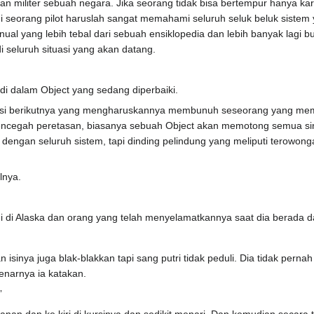
n militer sebuah negara. Jika seorang tidak bisa bertempur hanya kar
 seorang pilot haruslah sangat memahami seluruh seluk beluk sistem ya
al yang lebih tebal dari sebuah ensiklopedia dan lebih banyak lagi 
i seluruh situasi yang akan datang.
di dalam Object yang sedang diperbaiki.
isi berikutnya yang mengharuskannya membunuh seseorang yang memil
ncegah peretasan, biasanya sebuah Object akan memotong semua sinyal
dengan seluruh sistem, tapi dinding pelindung yang meliputi terowon
lnya.
ui di Alaska dan orang yang telah menyelamatkannya saat dia berada 
n isinya juga blak-blakkan tapi sang putri tidak peduli. Dia tidak pe
enarnya ia katakan.
”