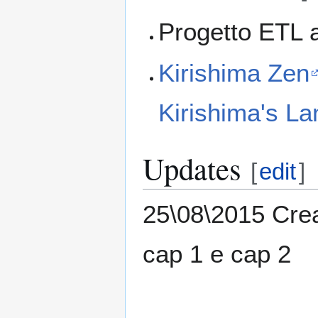
Progetto ETL 
Kirishima Zen
Kirishima's La
Updates
[
edit
]
25\08\2015 Crea
cap 1 e cap 2