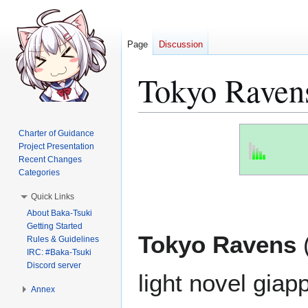
Page
Discussion
Tokyo Ravens
Jump
Jump
Charter of Guidance
to
to
Project Presentation
Recent Changes
navigation
search
Categories
Quick Links
About Baka-Tsuki
Getting Started
Tokyo Ravens
Rules & Guidelines
IRC: #Baka-Tsuki
Discord server
light novel giap
Annex