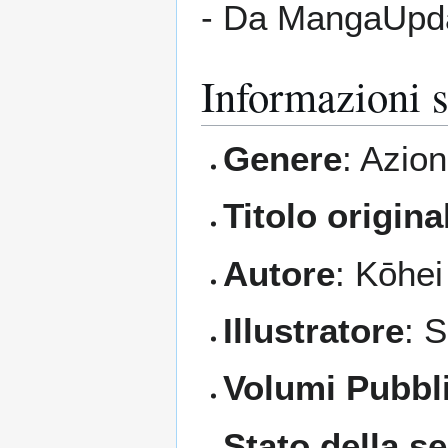
- Da MangaUpda
Informazioni s
Genere
: Azio
Titolo origina
Autore
: Kōhe
Illustratore
: 
Volumi Pubbli
Stato della se