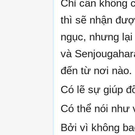
Chỉ cần không c
thì sẽ nhận được
ngục, nhưng lạ
và Senjougahara
đến từ nơi nào.
Có lẽ sự giúp đ
Có thể nói như 
Bởi vì không ba