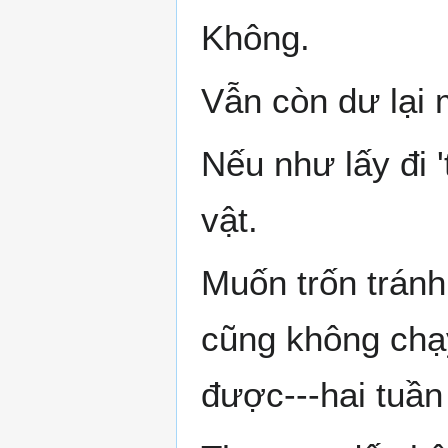
Không.
Vẫn còn dư lại 
Nếu như lấy đi 't
vật.
Muốn trốn trán
cũng không chạ
được---hai tuần 