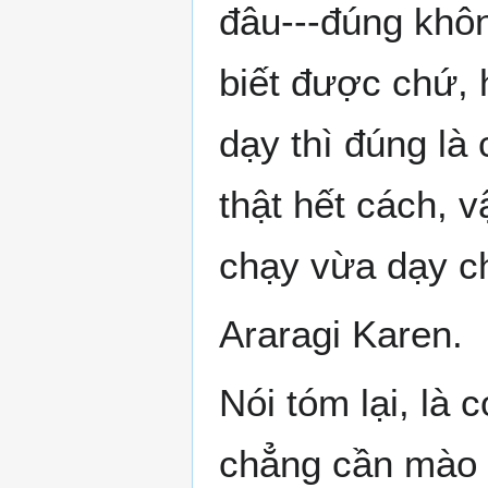
đâu---đúng khôn
biết được chứ, 
dạy thì đúng là
thật hết cách, 
chạy vừa dạy ch
Araragi Karen.
Nói tóm lại, là 
chẳng cần mào đ