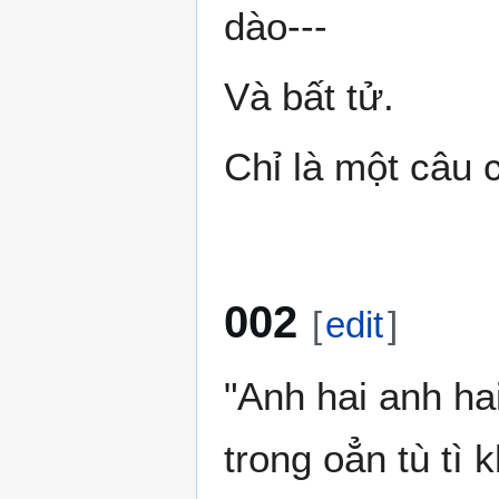
dào---
Và bất tử.
Chỉ là một câu c
002
[
edit
]
"Anh hai anh ha
trong oẳn tù tì