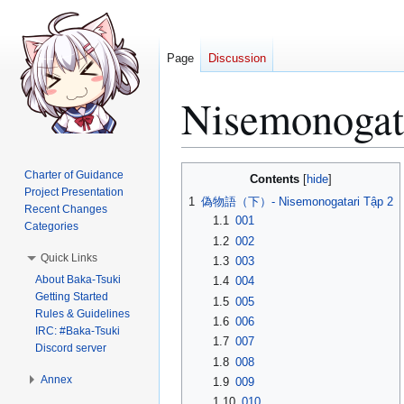
Page
Discussion
Nisemonogata
Jump
Jump
Charter of Guidance
Contents
to
to
Project Presentation
1
偽物語（下）- Nisemonogatari Tập 2
Recent Changes
navigation
search
1.1
001
Categories
1.2
002
Quick Links
1.3
003
About Baka-Tsuki
1.4
004
Getting Started
1.5
005
Rules & Guidelines
1.6
006
IRC: #Baka-Tsuki
1.7
007
Discord server
1.8
008
Annex
1.9
009
1.10
010