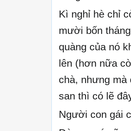
Kì nghỉ hè chỉ 
mười bốn tháng
quàng của nó kh
lên (hơn nữa cò
chà, nhưng mà đ
san thì có lẽ đ
Người con gái c