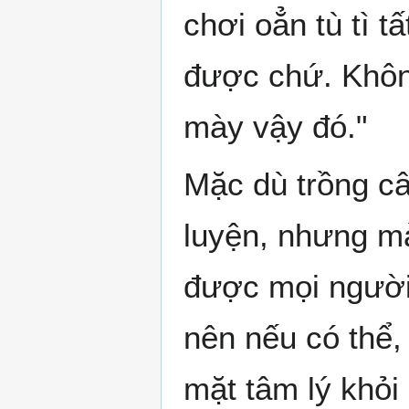
chơi oẳn tù tì t
được chứ. Không
mày vậy đó."
Mặc dù trồng câ
luyện, nhưng mà
được mọi người 
nên nếu có thể,
mặt tâm lý khỏi