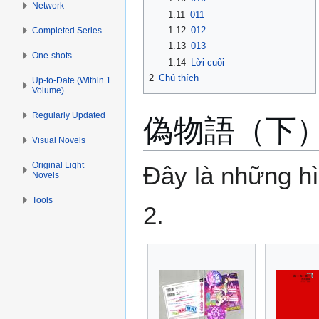
Network
1.11
011
1.12
012
Completed Series
1.13
013
One-shots
1.14
Lời cuối
2
Chú thích
Up-to-Date (Within 1
Volume)
偽物語（下）- Ni
Regularly Updated
Visual Novels
Original Light
Đây là những hì
Novels
Tools
2.