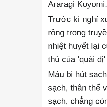
Araragi Koyomi
Trước kì nghỉ x
rồng trong truyề
nhiệt huyết lại c
thủ của 'quái dị
Máu bị hút sạch,
sạch, thân thể vậ
sạch, chẳng còn 