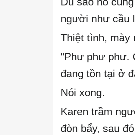
Dù sao nó cũng
người như cầu 
Thiệt tình, mày
"Phư phư phư. 
đang tồn tại ở đ
Nói xong.
Karen trầm ngư
đòn bẩy, sau đó