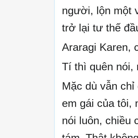
người, lộn một 
trở lại tư thế đầ
Araragi Karen, 
Tí thì quên nói
Mặc dù vẫn chỉ 
em gái của tôi,
nói luôn, chiều
tám. Thật không