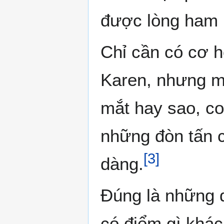
được lòng ham 
Chỉ cần có cơ h
Karen, nhưng m
mắt hay sao, co
những đòn tấn c
[
3
]
dàng.
Đúng là những đ
có điểm gì khác