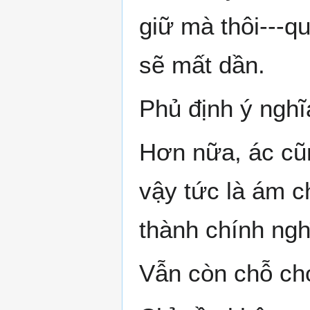
giữ mà thôi---qu
sẽ mất dần.
Phủ định ý nghĩ
Hơn nữa, ác cũn
vậy tức là ám c
thành chính ngh
Vẫn còn chỗ cho