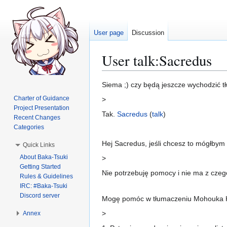
User page
Discussion
User talk
:
Sacredus
Jump
Jump
Siema ;) czy będą jeszcze wychodzić 
to
to
Charter of Guidance
>
navigation
search
Project Presentation
Tak.
Sacredus
(
talk
)
Recent Changes
Categories
Hej Sacredus, jeśli chcesz to mógłbym 
Quick Links
About Baka-Tsuki
>
Getting Started
Nie potrzebuję pomocy i nie ma z czeg
Rules & Guidelines
IRC: #Baka-Tsuki
Discord server
Mogę pomóc w tłumaczeniu Mohouka K
>
Annex