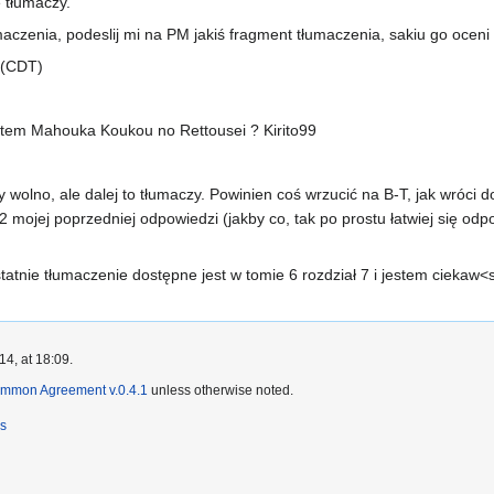
ę tłumaczy.
maczenia, podeslij mi na PM jakiś fragment tłumaczenia, sakiu go ocen
 (CDT)
tem Mahouka Koukou no Rettousei ? Kirito99
ry wolno, ale dalej to tłumaczy. Powinien coś wrzucić na B-T, jak wróci
 mojej poprzedniej odpowiedzi (jakby co, tak po prostu łatwiej się od
atnie tłumaczenie dostępne jest w tomie 6 rozdział 7 i jestem ciekaw<
4, at 18:09.
ommon Agreement v.0.4.1
unless otherwise noted.
rs