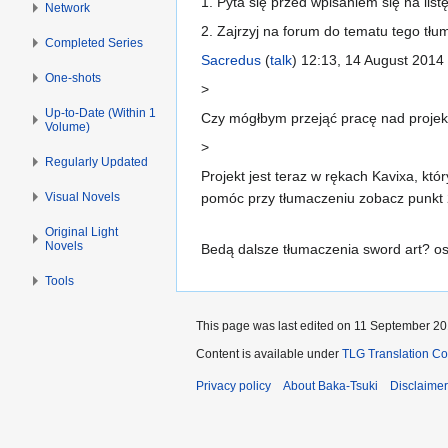
1. Pyta się przed wpisaniem się na list
Network
2. Zajrzyj na forum do tematu tego tłu
Completed Series
Sacredus
(
talk
) 12:13, 14 August 2014
One-shots
>
Up-to-Date (Within 1
Czy mógłbym przejąć pracę nad projek
Volume)
>
Regularly Updated
Projekt jest teraz w rękach Kavixa, któ
Visual Novels
pomóc przy tłumaczeniu zobacz punkt 2
Original Light
Novels
Bedą dalsze tłumaczenia sword art? ost
Tools
This page was last edited on 11 September 201
Content is available under
TLG Translation C
Privacy policy
About Baka-Tsuki
Disclaime