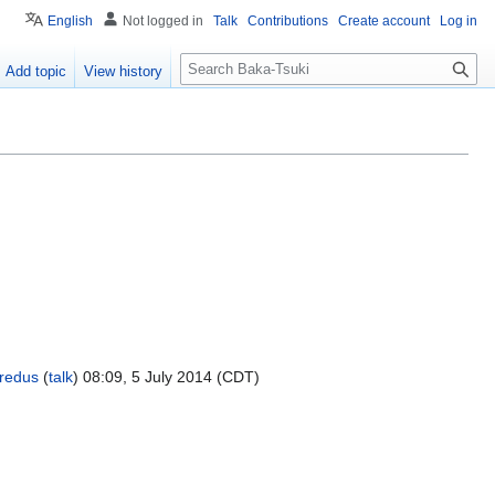
English
Not logged in
Talk
Contributions
Create account
Log in
S
Add topic
View history
e
a
r
c
h
redus
(
talk
) 08:09, 5 July 2014 (CDT)